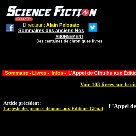
Directeur :
Alain Pelosato
Sommaires des anciens Nos
ABONNEMENT
Des centaines de chroniques livres
Sommaire
-
Livres
-
Infos
- L’Appel de Cthulhu aux Éditi
Voir 103 livres sur le ci
Article précédent :
L’Appel de
La geste des princes démons aux Éditions Glénat