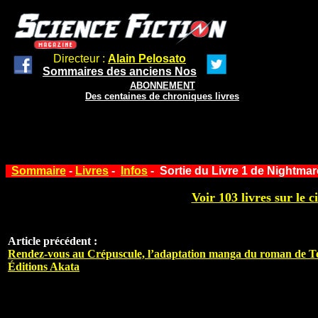
Directeur :
Alain Pelosato
Sommaires des anciens Nos
ABONNEMENT
Des centaines de chroniques livres
Sommaire
-
Livres
-
Infos
- Sortie du Livre 1 de Nightmar
Voir 103 livres sur le c
Article précédent :
Rendez-vous au Crépuscule, l’adaptation manga du roman de T
Éditions Akata