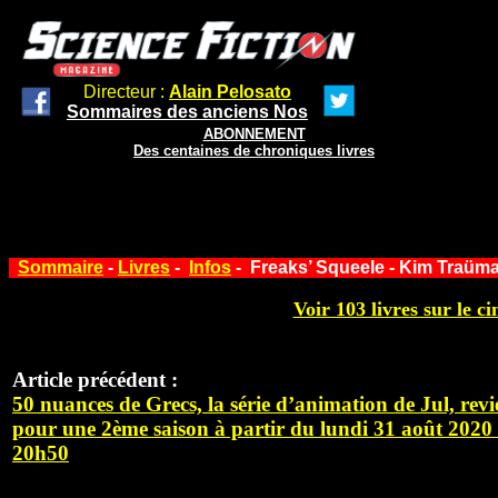
Directeur :
Alain Pelosato
Sommaires des anciens Nos
ABONNEMENT
Des centaines de chroniques livres
Sommaire
-
Livres
-
Infos
- Freaks’ Squeele - Kim Traüm
Voir 103 livres sur le ci
Article précédent :
50 nuances de Grecs, la série d’animation de Jul, revi
pour une 2ème saison à partir du lundi 31 août 2020
20h50