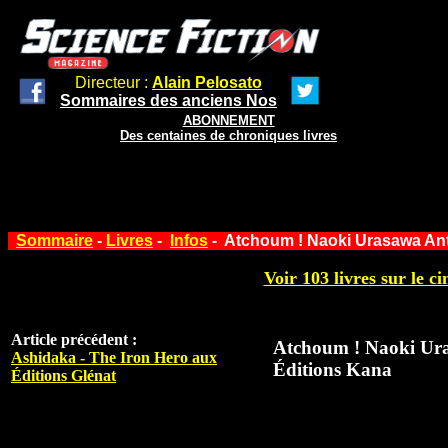
Directeur :
Alain Pelosato
Sommaires des anciens Nos
ABONNEMENT
Des centaines de chroniques livres
Sommaire
-
Livres
-
Infos
- Atchoum ! Naoki Urasawa An
Voir 103 livres sur le ci
Article précédent :
Atchoum ! Naoki Ur
Ashidaka - The Iron Hero aux
Éditions Kana
Éditions Glénat