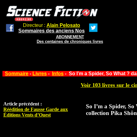
Directeur :
Alain Pelosato
Sommaires des anciens Nos
ABONNEMENT
Des centaines de chroniques livres
Sommaire
-
Livres
-
Infos
- So I’m a Spider, So What ? da
Voir 103 livres sur le ci
Article précédent :
So I’m a Spider, So
Réédition de Fausse Garde aux
collection Pika Shôn
Éditions Vents d’Ouest