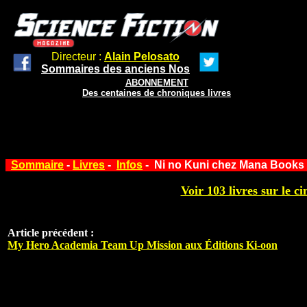
Directeur :
Alain Pelosato
Sommaires des anciens Nos
ABONNEMENT
Des centaines de chroniques livres
Sommaire
-
Livres
-
Infos
- Ni no Kuni chez Mana Books
Voir 103 livres sur le ci
Article précédent :
My Hero Academia Team Up Mission aux Éditions Ki-oon