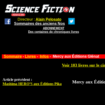
Directeur :
Alain Pelosato
Sommaires des anciens Nos
ABONNEMENT
Des centaines de chroniques livres
Sommaire
-
Livres
-
Infos
- Mercy aux Éditions Glénat
Voir 103 livres sur le ci
Article précédent :
Mercy aux Éditi
Mashima HERO’S aux Éditions Pika