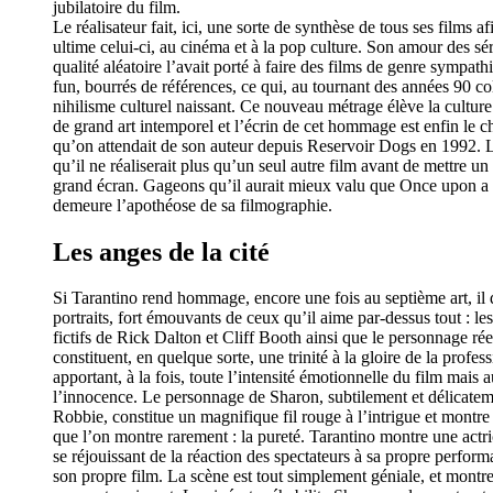
jubilatoire du film.
Le réalisateur fait, ici, une sorte de synthèse de tous ses films
ultime celui-ci, au cinéma et à la pop culture. Son amour des séri
qualité aléatoire l’avait porté à faire des films de genre sympath
fun, bourrés de références, ce qui, au tournant des années 90 col
nihilisme culturel naissant. Ce nouveau métrage élève la cultu
de grand art intemporel et l’écrin de cet hommage est enfin le c
qu’on attendait de son auteur depuis Reservoir Dogs en 1992. 
qu’il ne réaliserait plus qu’un seul autre film avant de mettre un
grand écran. Gageons qu’il aurait mieux valu que Once upon a
demeure l’apothéose de sa filmographie.
Les anges de la cité
Si Tarantino rend hommage, encore une fois au septième art, il 
portraits, fort émouvants de ceux qu’il aime par-dessus tout : l
fictifs de Rick Dalton et Cliff Booth ainsi que le personnage ré
constituent, en quelque sorte, une trinité à la gloire de la profe
apportant, à la fois, toute l’intensité émotionnelle du film mais 
l’innocence. Le personnage de Sharon, subtilement et délicatem
Robbie, constitue un magnifique fil rouge à l’intrigue et montre 
que l’on montre rarement : la pureté. Tarantino montre une actr
se réjouissant de la réaction des spectateurs à sa propre perform
son propre film. La scène est tout simplement géniale, et montr