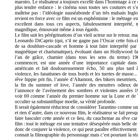
maestro. Le réalisateur a toujours excellé dans l’hommage à ce 
plus tendre enfance : le cinéma sous toutes ses coutures et s’
maîtrise pas : l’idéologie nauséabonde d’un très malsain Inglo
revient en force avec ce film est un euphémisme : le métrage est
excellent dans tous ces aspects, fabuleusement interprété, 
magnifique, émouvant même à tous égards.
Le film suit les pérégrinations d’un vieil acteur sur le retour, m
Leonardo DiCaprio (qui, s’il ne gagne pas l’Oscar cette fois-ci
de sa doublure-cascade et homme à tout faire interprété par 
magnétique et charismatique), évoluant dans un Hollywood fa
l’an de grâce, charnier (dans tous les sens du terme) 1
commencer, est une année d’une importance capitale dans 
américain et fait douloureusement écho, 50 ans plus tard 
violence, les fanatismes de tous bords et les tueries de masse..
rêve hippie prit fin, l’année d’Altamont, des bikers meurtriers,
la fin du summer of love, l’année des meurtres odieux d
l’annonce de l’avènement des sombres et violentes années 
voir 69 comme l’année du premier homme sur la Lune et de 
occulter sa substantifique moelle, sa vérité profonde.
Il serait également réducteur de considérer Tarantino comme un 
et rien d’autre, dans ce nouveau film, le réalisateur se fait presq
faire basculer cette année et ce lieu, du cauchemar au rêve car 
film : tout le métrage est une tentative désespérée mais belle de
donc de conjurer la violence, ce qui peut paraître effectivement
connait la filmographie du personnage mais c’est pourtant la réa