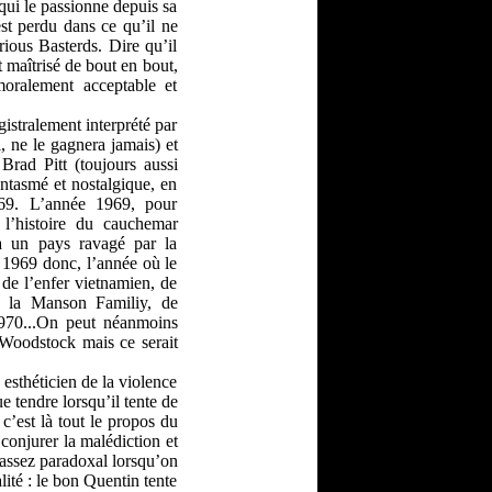
qui le passionne depuis sa
est perdu dans ce qu’il ne
rious Basterds. Dire qu’il
 maîtrisé de bout en bout,
moralement acceptable et
agistralement interprété par
, ne le gagnera jamais) et
Brad Pitt (toujours aussi
ntasmé et nostalgique, en
969. L’année 1969, pour
l’histoire du cauchemar
à un pays ravagé par la
. 1969 donc, l’année où le
 de l’enfer vietnamien, de
e la Manson Familiy, de
1970...On peut néanmoins
Woodstock mais ce serait
esthéticien de la violence
ue tendre lorsqu’il tente de
c’est là tout le propos du
 conjurer la malédiction et
 assez paradoxal lorsqu’on
lité : le bon Quentin tente