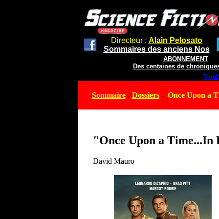
Directeur :
Alain Pelosato
Sommaires des anciens Nos
ABONNEMENT
Des centaines de chroniques
Voir
Sommaire
-
Dossiers
-
Once Upon a Tim
"Once Upon a Time...In H
David Mauro