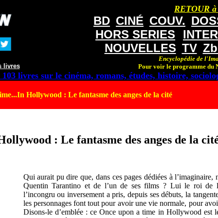
RETOUR à
BD
CINÉ
COUV.
DOS
HORS SERIES
INTE
NOUVELLES
TV
Zb
Encyclopédie de l'Ima
 livres
Pour voir le programme du N
 103 livres sur le cinéma, romans, études, histoire, sociolog
e...In Hollywood : Le fantasme des anges de la cité
ollywood : Le fantasme des anges de la cit
Qui aurait pu dire que, dans ces pages dédiées à l’imaginaire, 
Quentin Tarantino et de l’un de ses films ? Lui le roi de l
l’incongru ou inversement a pris, depuis ses débuts, la tangen
les personnages font tout pour avoir une vie normale, pour avoi
Disons-le d’emblée : ce Once upon a time in Hollywood est l