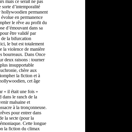
rs mais ce serait ne pas
e sorte d’intemporalité
or hollywoodien permanent
ion évolue en permanence
iompher le rêve au profit du
hose d’émouvant dans sa
pour être validé par
 de la bifurcation
ci, le but est totalement
me la violence de manière
les bourreaux. Dans Once
ur deux raisons : tourner
 plus insupportable
’uchronie, chère aux
iompher la fiction et à
 hollywoodien, cet âge
« il était une fois »
d dans le ranch de la
enir malsaine et
ssacre à la tronçonneuse.
 rêves pour entrer dans
e la secte (pour la
démoniaque. Cette longue
on la fiction du climax