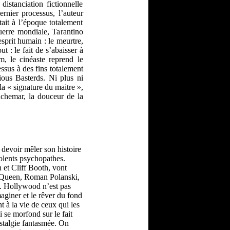
distanciation fictionnelle
dernier processus, l’auteur
tait à l’époque totalement
guerre mondiale, Tarantino
esprit humain : le meurtre,
t : le fait de s’abaisser à
m, le cinéaste reprend le
cessus à des fins totalement
ious Basterds. Ni plus ni
a « signature du maitre »,
auchemar, la douceur de la
devoir mêler son histoire
iolents psychopathes.
 et Cliff Booth, vont
McQueen, Roman Polanski,
e. Hollywood n’est pas
aginer et le rêver du fond
t à la vie de ceux qui les
se morfond sur le fait
ostalgie fantasmée. On