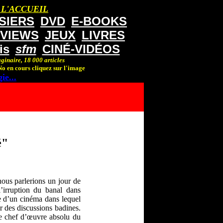
 L'ACCUEIL
SIERS
DVD
E-BOOKS
RVIEWS
JEUX
LIVRES
is
sfm
CINÉ-VIDÉOS
ginaire, 18 000 articles
o en cours cliquez sur l'image
ie...
é"
nous parlerions un jour de
’irruption du banal dans
te d’un cinéma dans lequel
r des discussions badines.
e chef d’œuvre absolu du