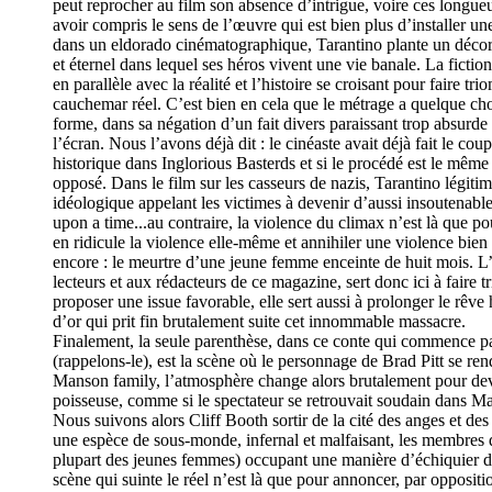
peut reprocher au film son absence d’intrigue, voire ces longueu
avoir compris le sens de l’œuvre qui est bien plus d’installer un
dans un eldorado cinématographique, Tarantino plante un déc
et éternel dans lequel ses héros vivent une vie banale. La fict
en parallèle avec la réalité et l’histoire se croisant pour faire tr
cauchemar réel. C’est bien en cela que le métrage a quelque c
forme, dans sa négation d’un fait divers paraissant trop absurde 
l’écran. Nous l’avons déjà dit : le cinéaste avait déjà fait le coup
historique dans Inglorious Basterds et si le procédé est le même i
opposé. Dans le film sur les casseurs de nazis, Tarantino légiti
idéologique appelant les victimes à devenir d’aussi insoutenab
upon a time...au contraire, la violence du climax n’est là que po
en ridicule la violence elle-même et annihiler une violence bien
encore : le meurtre d’une jeune femme enceinte de huit mois. L
lecteurs et aux rédacteurs de ce magazine, sert donc ici à faire tr
proposer une issue favorable, elle sert aussi à prolonger le rêve
d’or qui prit fin brutalement suite cet innommable massacre.
Finalement, la seule parenthèse, dans ce conte qui commence par 
(rappelons-le), est la scène où le personnage de Brad Pitt se ren
Manson family, l’atmosphère change alors brutalement pour dev
poisseuse, comme si le spectateur se retrouvait soudain dans Ma
Nous suivons alors Cliff Booth sortir de la cité des anges et des
une espèce de sous-monde, infernal et malfaisant, les membres d
plupart des jeunes femmes) occupant une manière d’échiquier 
scène qui suinte le réel n’est là que pour annoncer, par oppositi