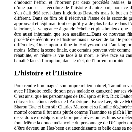
d’adoucir l’effroi et l’horreur par deux procédés habiles, la 
d’une part et la réécriture de l’histoire d’autre part, pour ce 
s’en était déjà servi dans Inglorious Basterds mais le but en é
différent. Dans ce film où il réécrivait l’issue de la seconde 
approuvait et légitimait tout ce qu’il y a de plus barbare dans l’
la torture, la vengeance à grande échelle et plus honteux que tou
être aussi inhumain que son assaillant...Dans ce nouveau fil
procédé de réécriture de l’histoire mais il se sert de tout le pro
différentes, Once upon a time in Hollywood est l’anti-Inglor
moins. Même la scène finale, que certains peuvent voir comme l
réhabilite, en réalité la vie face à la mort, le rêve face au c
banalité face à l’irruption, dans le réel, de l’horreur morbide.
L’histoire et l’Histoire
Pour rendre hommage à son propre milieu naturel, Tarantino va 
avec l’Histoire réelle de son pays malade et gangrené par ses v
C’est ainsi que les personnages de DiCaprio et Pitt, Rick Dalton
côtoyer les icônes réelles de l’Amérique : Bruce Lee, Steve 
Sharon Tate et bien sûr Charles Manson et sa famille dégénéré
montré comme il fut mais plutôt comme Tarantino se plaît à l’im
de sa douce nostalgie, une fabrique à rêves ou les films se mêlen
font. Même la douce mélancolie du personnage de DiCaprio qui 
d’être devenu un Has-been est attendrissante et belle dans sa n