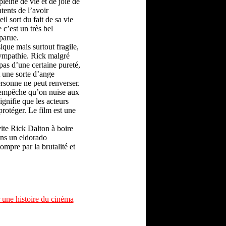
leine de vie et de joie de
tents de l’avoir
l sort du fait de sa vie
c’est un très bel
parue.
que mais surtout fragile,
sympathie. Rick malgré
as d’une certaine pureté,
t une sorte d’ange
personne ne peut renverser.
ui empêche qu’on nuise aux
gnifie que les acteurs
protéger. Le film est une
ite Rick Dalton à boire
ans un eldorado
ompre par la brutalité et
 une histoire du cinéma