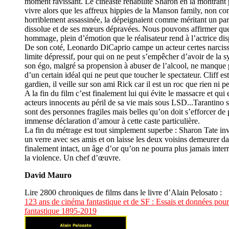
moment ravissant. Le cinéaste réhabilite Sharon en la montrant p
vivre alors que les affreux hippies de la Manson family, non con
horriblement assassinée, la dépeignaient comme méritant un parei
dissolue et de ses mœurs dépravées. Nous pouvons affirmer que 
hommage, plein d’émotion que le réalisateur rend à l’actrice dis
De son coté, Leonardo DiCaprio campe un acteur certes narcissi
limite dépressif, pour qui on ne peut s’empêcher d’avoir de la 
son égo, malgré sa propension à abuser de l’alcool, ne manque p
d’un certain idéal qui ne peut que toucher le spectateur. Cliff es
gardien, il veille sur son ami Rick car il est un roc que rien ni 
A la fin du film c’est finalement lui qui évite le massacre et q
acteurs innocents au péril de sa vie mais sous LSD...Tarantino si
sont des personnes fragiles mais belles qu’on doit s’efforcer de 
immense déclaration d’amour à cette caste particulière.
La fin du métrage est tout simplement superbe : Sharon Tate inv
un verre avec ses amis et on laisse les deux voisins demeurer d
finalement intact, un âge d’or qu’on ne pourra plus jamais interr
la violence. Un chef d’œuvre.
David Mauro
Lire 2800 chroniques de films dans le livre d’Alain Pelosato :
123 ans de cinéma fantastique et de SF : Essais et données pour
fantastique 1895-2019