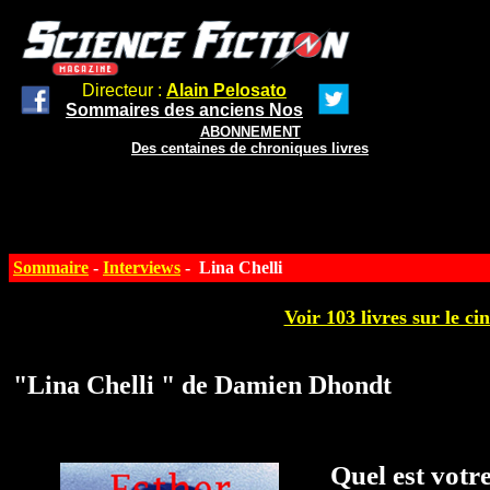
Directeur :
Alain Pelosato
Sommaires des anciens Nos
ABONNEMENT
Des centaines de chroniques livres
Sommaire
-
Interviews
- Lina Chelli
Voir 103 livres sur le ci
"Lina Chelli " de Damien Dhondt
Quel est votr