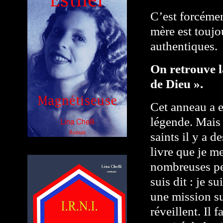
C’est forcémen
mère est toujo
authentiques.
On retrouve 
de Dieu ».
Cet anneau a e
légende. Mais 
saints il y a d
livre que je m
nombreuses pe
suis dit : je s
une mission su
réveillent. Il 