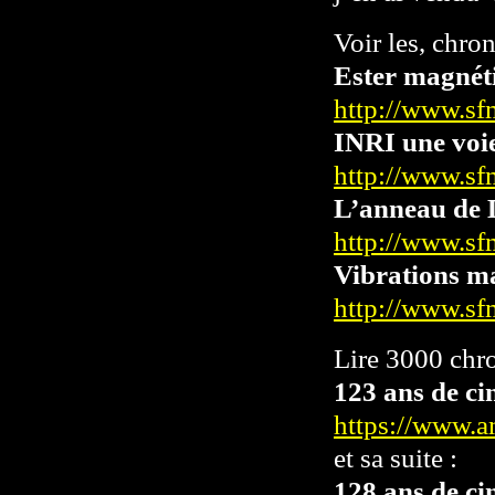
Voir les, chron
Ester magnét
http://www.sf
INRI une voi
http://www.sf
L’anneau de 
http://www.sf
Vibrations m
http://www.sf
Lire 3000 chro
123 ans de ci
https://www.
et sa suite :
128 ans de ci