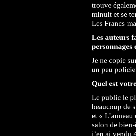
trouve égaleme
minuit et se te
Les Francs-ma
Les auteurs f
personnages d
Je ne copie su
un peu policier
Quel est votr
Le public le p
beaucoup de sa
et « L’anneau d
salon de bien-
j’en ai vendu 