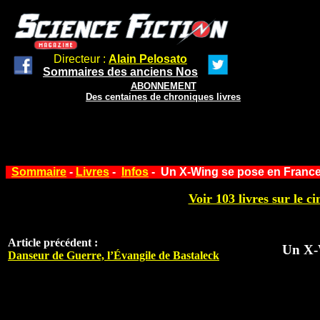
Directeur :
Alain Pelosato
Sommaires des anciens Nos
ABONNEMENT
Des centaines de chroniques livres
Sommaire
-
Livres
-
Infos
- Un X-Wing se pose en Franc
Voir 103 livres sur le ci
Article précédent :
Un X-
Danseur de Guerre, l’Évangile de Bastaleck