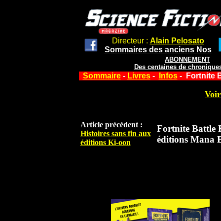
Directeur :
Alain Pelosato
Sommaires des anciens Nos
ABONNEMENT
Des centaines de chroniques
Sommaire
-
Livres
-
Infos
- Fortnite 
Voir
Article précédent :
Fortnite Battle
Histoires sans fin aux
éditions Mana 
éditions Ki-oon