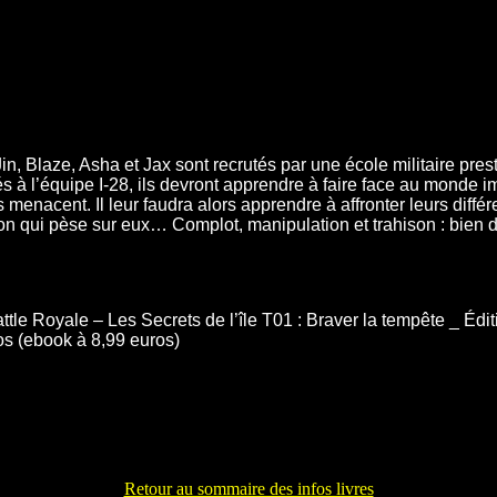
, Blaze, Asha et Jax sont recrutés par une école militaire prest
s à l’équipe I-28, ils devront apprendre à faire face au monde i
menacent. Il leur faudra alors apprendre à affronter leurs différe
ation qui pèse sur eux… Complot, manipulation et trahison : bie
attle Royale – Les Secrets de l’île T01 : Braver la tempête _ Édi
os (ebook à 8,99 euros)
Retour au sommaire des infos livres