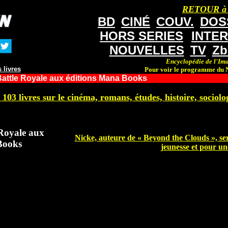
RETOUR à
BD
CINÉ
COUV.
DOS
HORS SERIES
INTE
NOUVELLES
TV
Zb
Encyclopédie de l'Ima
 livres
Pour voir le programme du N
Battle Royale aux éditions Mana Books
 103 livres sur le cinéma, romans, études, histoire, sociolog
 Royale aux
Nicke, auteure de « Beyond the Clouds », sera
Books
jeunesse et pour un