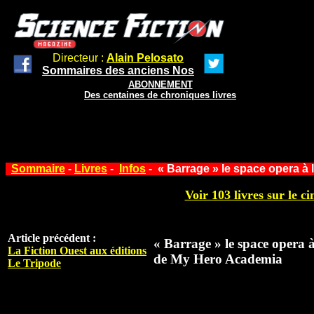
Directeur :
Alain Pelosato
Sommaires des anciens Nos
ABONNEMENT
Des centaines de chroniques livres
Sommaire
-
Livres
-
Infos
- « Barrage » le space opera à
Voir 103 livres sur le ci
Article précédent :
« Barrage » le space opera 
La Fiction Ouest aux éditions
de My Hero Academia
Le Tripode