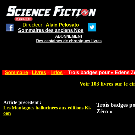
Directeur :
Alain Pelosato
Sommaires des anciens Nos
ABONNEMENT
Des centaines de chroniques livres
Sommaire
-
Livres
-
Infos
- Trois badges pour « Edens Z
Voir 103 livres sur le ci
Article précédent :
Trois badges p
Les Montagnes hallucinées aux éditions Ki-
Zéro »
oon