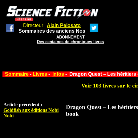
Directeur :
Alain Pelosato
Sommaires des anciens Nos
ABONNEMENT
Des centaines de chroniques livres
Sommaire
-
Livres
-
Infos
- Dragon Quest – Les héritiers
Voir 103 livres sur le ci
Article précédent :
Dragon Quest – Les héritier
Goldfish aux éditions Nobi
book
Nobi