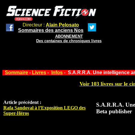
Directeur :
Alain Pelosato
Sommaires des anciens Nos
ABONNEMENT
Des centaines de chroniques livres
Sommaire
-
Livres
-
Infos
- S.A.R.R.A. Une intelligence ar
Voir 103 livres sur le ci
Article précédent :
S.A.R.R.A. Une i
Rafa Sandoval à l’Exposition LEGO des
Beta publisher
Super-Héros