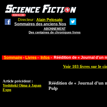
Directeur :
Alain Pelosato
Sommaires des anciens Nos
ABONNEMENT
Des centaines de chroniques livres
Sommaire
-
Livres
-
Infos
- Réédition de « Journal d’un 
Voir 103 livres sur le ci
Article précédent :
Réédition de « Journal d’un 
Yoshitoki Oima à Japan
Pulp
Expo