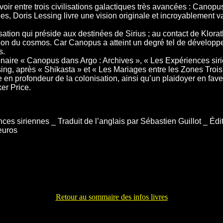
voir entre trois civilisations galactiques très avancées : Canopus
es, Doris Lessing livre une vision originale et incroyablement 
sation qui préside aux destinées de Sirius ; au contact de Klorath
ption du cosmos. Car Canopus a atteint un degré tel de dévelop
s.
énaire « Canopus dans Argo : Archives », « Les Expériences sirien
sing, après « Shikasta » et « Les Mariages entre les Zones Trois
e en profondeur de la colonisation, ainsi qu’un plaidoyer en fav
er Price.
ces siriennes _ Traduit de l’anglais par Sébastien Guillot _ Édi
euros
Retour au sommaire des infos livres