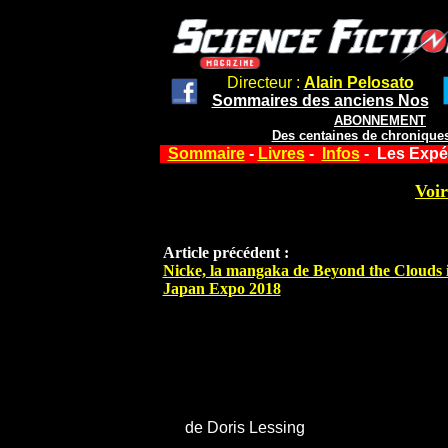
Directeur :
Alain Pelosato
Sommaires des anciens Nos
ABONNEMENT
Des centaines de chroniques
Sommaire
-
Livres
-
Infos
- Les Expér
Voir
Article précédent :
Nicke, la mangaka de Beyond the Clouds i
Japan Expo 2018
de Doris Lessing