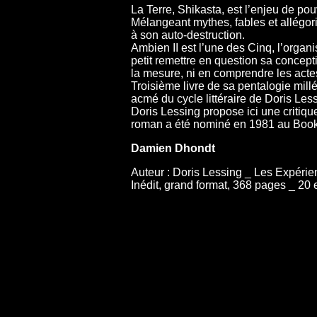
La Terre, Shikasta, est l’enjeu de pou
Mélangeant mythes, fables et allégori
à son auto-destruction.
Ambien II est l’une des Cinq, l’organi
petit remettre en question sa conce
la mesure, ni en comprendre les acte
Troisième livre de sa pentalogie mill
acmé du cycle littéraire de Doris Les
Doris Lessing propose ici une critiqu
roman a été nominé en 1981 au Book
Damien Dhondt
Auteur : Doris Lessing _ Les Expérien
Inédit, grand format, 368 pages _ 20 