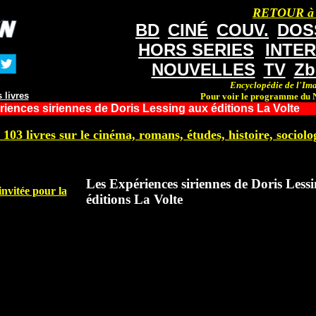
RETOUR à
BD
CINÉ
COUV.
DOS
HORS SERIES
INTE
NOUVELLES
TV
Zb
Encyclopédie de l'Ima
 livres
Pour voir le programme du N
iences siriennes de Doris Lessing aux éditions La Volte
 103 livres sur le cinéma, romans, études, histoire, sociolog
Les Expériences siriennes de Doris Less
nvitée pour la
éditions La Volte