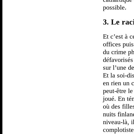
possible.
3. Le rac
Et c’est à 
offices pui
du crime ph
défavorisés
sur l’une d
Et la soi-d
en rien un 
peut-être le
joué. En té
où des fille
nuits finla
niveau-là, i
complotiste