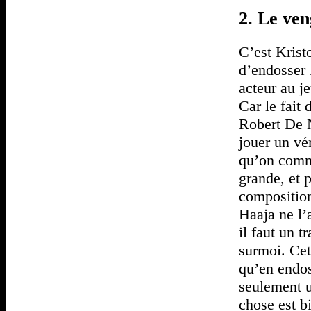
2. Le ve
C’est Krist
d’endosser 
acteur au j
Car le fait
Robert De N
jouer un vé
qu’on comme
grande, et 
composition
Haaja ne l’
il faut un t
surmoi. Cet
qu’en endos
seulement u
chose est b