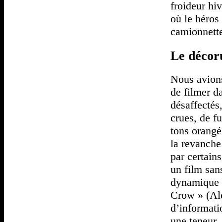
froideur hiv
où le héros
camionnette 
Le déco
Nous avions
de filmer d
désaffectés
crues, de f
tons orangé
la revanche
par certain
un film sans
dynamique 
Crow » (Ale
d’informati
une teneur,