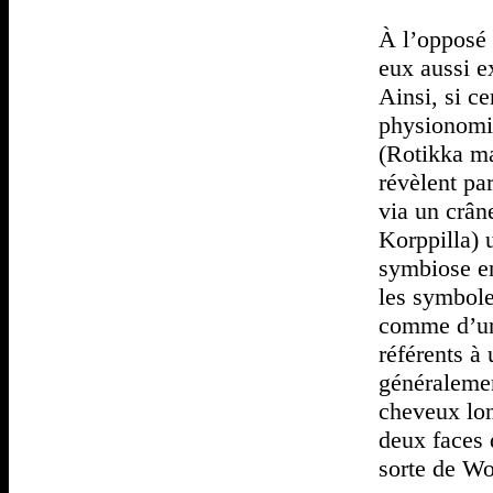
À l’opposé 
eux aussi e
Ainsi, si c
physionomie
(Rotikka ma
révèlent par
via un crân
Korppilla) u
symbiose en
les symbole
comme d’un 
référents à 
généralemen
cheveux lon
deux faces 
sorte de Wo