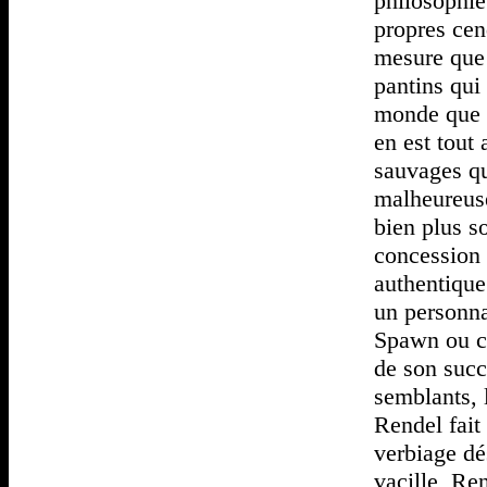
philosophie
propres cen
mesure que 
pantins qui 
monde que l
en est tout
sauvages qui
malheureuse
bien plus so
concession 
authentique
un personn
Spawn ou ce
de son succè
semblants, 
Rendel fait
verbiage dé
vacille, Ren