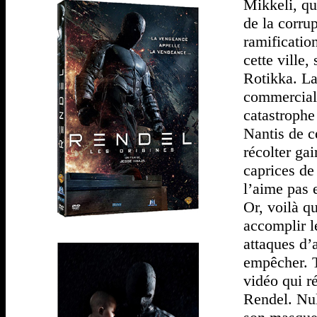
Mikkeli, qu
de la corru
ramification
cette ville
Rotikka. La
commerciali
catastrophe
Nantis de c
récolter gai
caprices de 
l’aime pas 
Or, voilà q
accomplir l
attaques d’
empêcher. T
vidéo qui r
Rendel. Nul 