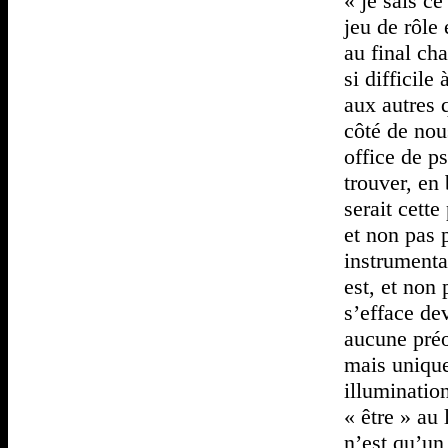
« je sais ce
jeu de rôle
au final ch
si difficile
aux autres 
côté de nou
office de 
trouver, en
serait cette
et non pas 
instrumental
est, et non 
s’efface de
aucune préo
mais unique
illuminatio
« être » au
n’est qu’un