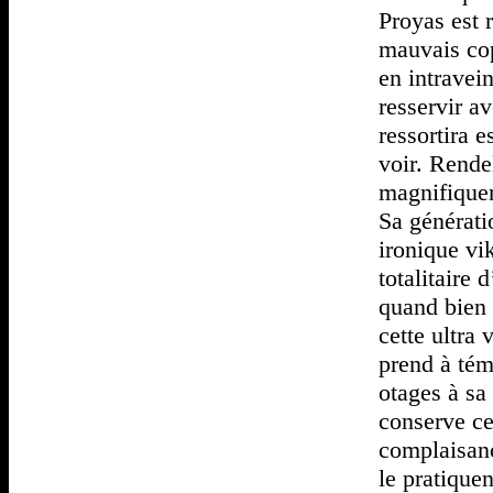
Proyas est 
mauvais cop
en intravei
resservir av
ressortira 
voir. Rende
magnifiquem
Sa générati
ironique vi
totalitaire
quand bien 
cette ultra
prend à tém
otages à sa
conserve ce
complaisanc
le pratique