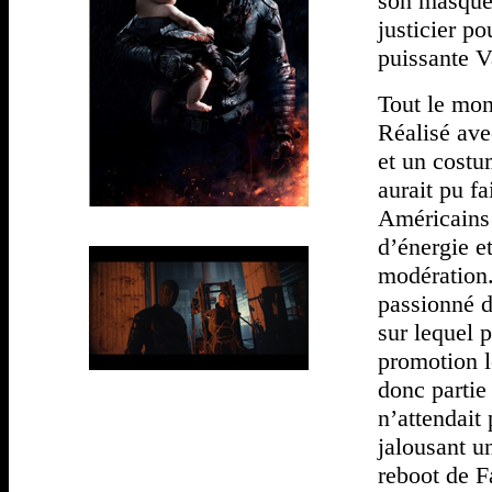
son masque 
justicier po
puissante 
Tout le mond
Réalisé ave
et un costu
aurait pu f
Américains 
d’énergie e
modération.
passionné d
sur lequel p
promotion l
donc partie
n’attendait
jalousant u
reboot de F