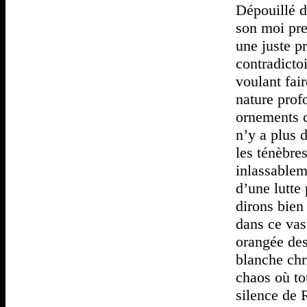
Dépouillé d
son moi pre
une juste p
contradicto
voulant fai
nature prof
ornements ca
n’y a plus d
les ténèbre
inlassableme
d’une lutte
dirons bien 
dans ce vas
orangée des
blanche ch
chaos où tou
silence de 