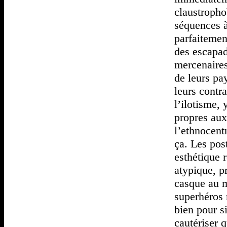
claustropho
séquences à
parfaitemen
des escapad
mercenaires
de leurs pa
leurs contra
l’ilotisme, 
propres aux
l’ethnocent
ça. Les post
esthétique 
atypique, pr
casque au m
superhéros 
bien pour s
cautériser q