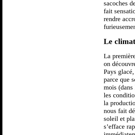
sacoches de
fait sensat
rendre accr
furieusemen
Le clima
La premièr
on découvre 
Pays glacé,
parce que s
mois (dans 
les conditio
la producti
nous fait d
soleil et p
s’efface ra
immédiateme