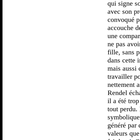
qui signe s
avec son pr
convoqué p
accouche d
une compars
ne pas avoi
fille, sans 
dans cette 
mais aussi 
travailler p
nettement an
Rendel écha
il a été tro
tout perdu.
symboliquem
généré par 
valeurs que