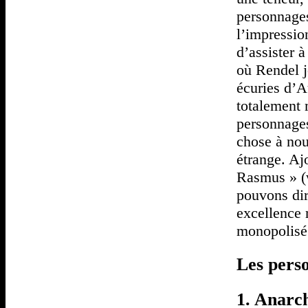
personnages
l’impressio
d’assister
où Rendel j
écuries d’A
totalement 
personnages
chose à nou
étrange. Aj
Rasmus » (w
pouvons dir
excellence 
monopolisé
Les pers
1. Anarch