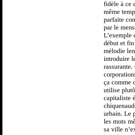
fidèle à ce 
même temps 
parfaite co
par le mens
L’exemple d
début et fi
mélodie len
introduire 
rassurante.
corporation
ça comme d
utilise plut
capitaliste
chiquenaude
urbain. Le 
les mots mê
sa ville n’