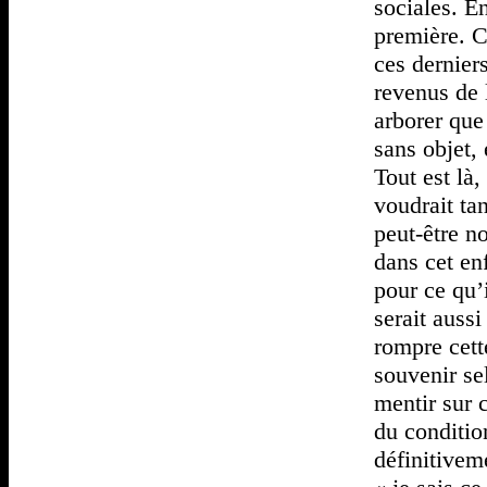
sociales. E
première. C
ces dernier
revenus de 
arborer que
sans objet,
Tout est là
voudrait tan
peut-être n
dans cet enf
pour ce qu’i
serait auss
rompre cett
souvenir se
mentir sur 
du conditio
définitivem