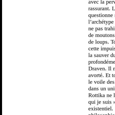
avec la perv
rassurant. L
questionne 
l’archétype 
ne pas trah
de moutons 
de loups. T
cette impuis
la sauver d
profondémen
Draven. Il 
avorté. Et t
le voile de
dans un uni
Rottika ne l
qui je suis
existentiel.