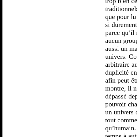
trop bien ce
traditionnel
que pour lu
si durement
parce qu’il
aucun group
aussi un mas
univers. Co
arbitraire 
duplicité en
afin peut-ê
montre, il n
dépassé dep
pouvoir cha
un univers 
tout comme 
qu’humain. 
temps à aut