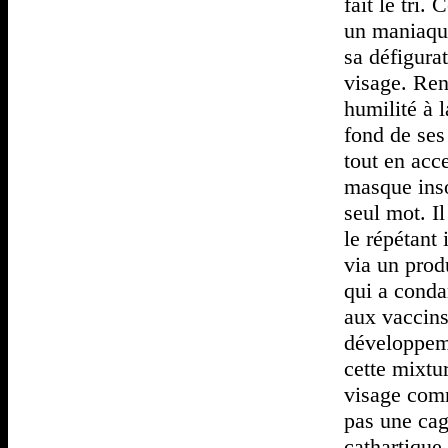
fait le tri
un maniaqu
sa défigura
visage. Ren
humilité à 
fond de ses
tout en acc
masque ins
seul mot. I
le répétant 
via un prod
qui a conda
aux vaccins
développeme
cette mixtu
visage comm
pas une cag
cathartique 