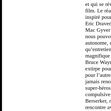
et qui se r
film. Le ré
inspiré pou
Eric Draven
Mac Gyver e
nous pouvon
autonome, c
qu’entretie
magnifique 
Bruce Wayne
extirpe pou
pour l’autre
jamais reno
super-héros
compulsive 
Berserker,
rencontre 