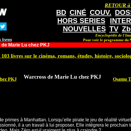
RETOUR à
BD
CINÉ
COUV.
DOS
HORS SERIES
INTE
NOUVELLES
TV
Zb
Encyclopédie de l'Ima
 livres
Pour voir le programme du N
 de Marie Lu chez PKJ
 103 livres sur le cinéma, romans, études, histoire, sociolog
Warcross de Marie Lu chez PKJ
chez PKJ
Osamu Te
primes à Manhattan. Lorsqu’elle pirate le jeu de réalité virtuel
ionné, il a un travail à lui proposer. Elle intégrera le prochai
ideo. Mais Zéro est-il vraiment le plus à craindre ?