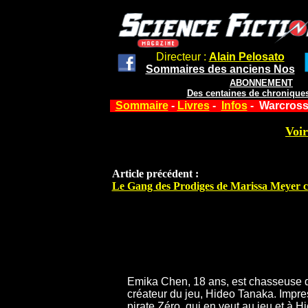
Directeur :
Alain Pelosato
Sommaires des anciens Nos
ABONNEMENT
Des centaines de chroniques
Sommaire
-
Livres
-
Infos
- Warcross
Voir
Article précédent :
Le Gang des Prodiges de Marissa Meyer 
Emika Chen, 18 ans, est chasseuse de 
créateur du jeu, Hideo Tanaka. Impress
pirate Zéro, qui en veut au jeu et à H