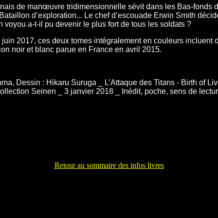
ais de manœuvre tridimensionnelle sévit dans les Bas-fonds de
 Bataillon d’exploration... Le chef d’escouade Erwin Smith déci
you a-t-il pu devenir le plus fort de tous les soldats ?
uin 2017, ces deux tomes intégralement en couleurs incluent des
sion noir et blanc parue en France en avril 2015.
a, Dessin : Hikaru Suruga _ L’Attaque des Titans - Birth of Liva
llection Seinen _ 3 janvier 2018 _ Inédit, poche, sens de lectu
Retour au sommaire des infos livres