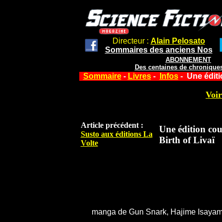
Directeur :
Alain Pelosato
Sommaires des anciens Nos
ABONNEMENT
Des centaines de chroniques
Sommaire
-
Livres
-
Infos
- Une éditio
Voir
Article précédent :
Une édition cou
Susto aux éditions La
Birth of Livaï
Volte
manga de Gun Snark, Hajime Isayam