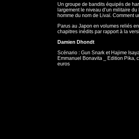
Un groupe de bandits équipés de harn
largement le niveau d’un militaire du
homme du nom de Livaï. Comment un vo
Parus au Japon en volumes reliés en j
chapitres inédits par rapport à la ver
Damien Dhondt
Scénario : Gun Snark et Hajime Isayam
Emmanuel Bonavita _ Edition Pika, co
euros