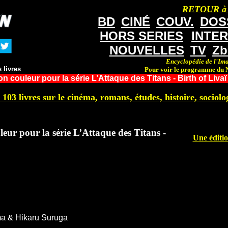
RETOUR à
BD
CINÉ
COUV.
DOS
HORS SERIES
INTE
NOUVELLES
TV
Zb
Encyclopédie de l'Ima
 livres
Pour voir le programme du N
n couleur pour la série L’Attaque des Titans - Birth of Livaï
 103 livres sur le cinéma, romans, études, histoire, sociolog
leur pour la série L’Attaque des Titans -
Une éditio
a & Hikaru Suruga