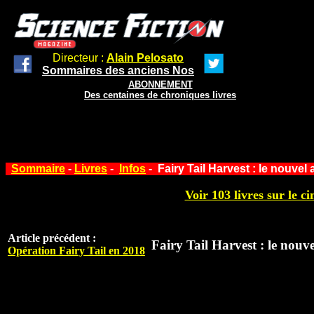
Directeur :
Alain Pelosato
Sommaires des anciens Nos
ABONNEMENT
Des centaines de chroniques livres
Sommaire
-
Livres
-
Infos
- Fairy Tail Harvest : le nouvel 
Voir 103 livres sur le ci
Article précédent :
Fairy Tail Harvest : le nouv
Opération Fairy Tail en 2018