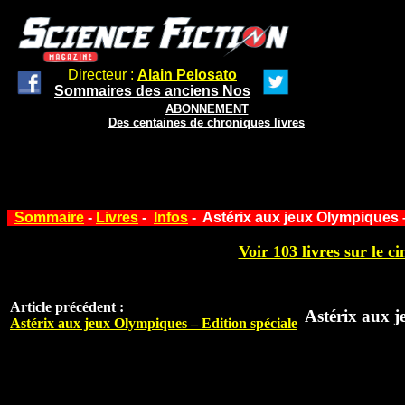
Directeur :
Alain Pelosato
Sommaires des anciens Nos
ABONNEMENT
Des centaines de chroniques livres
Sommaire
-
Livres
-
Infos
- Astérix aux jeux Olympiques 
Voir 103 livres sur le ci
Article précédent :
Astérix aux 
Astérix aux jeux Olympiques – Edition spéciale