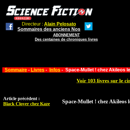
Directeur :
Alain Pelosato
Sommaires des anciens Nos
ABONNEMENT
Des centaines de chroniques livres
Sommaire
-
Livres
-
Infos
- Space-Mullet ! chez Akileos le
Voir 103 livres sur le ci
Article précédent :
Space-Mullet ! chez Akileos 
Black Clover chez Kaze