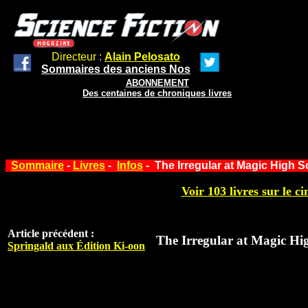
Directeur :
Alain Pelosato
Sommaires des anciens Nos
ABONNEMENT
Des centaines de chroniques livres
Sommaire
-
Livres
-
Infos
- The Irregular at Magic High S
Voir 103 livres sur le ci
Article précédent :
The Irregular at Magic Hi
Springald aux Édition Ki-oon