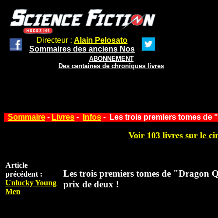
Directeur :
Alain Pelosato
Sommaires des anciens Nos
ABONNEMENT
Des centaines de chroniques livres
Sommaire
-
Livres
-
Infos
- Les trois premiers tomes de 
Voir 103 livres sur le ci
Article
Les trois premiers tomes de "Dragon 
précédent :
Unlucky Young
prix de deux !
Men