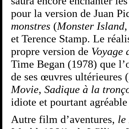
saura encore enchanter les
pour la version de Juan P
monstres
(
Monster Island
,
et Terence Stamp. Le réali
propre version de
Voyage a
Time Began (1978) que l’o
de ses œuvres ultérieures (
Movie
,
Sadique à la tronç
idiote et pourtant agréable
Autre film d’aventures,
le