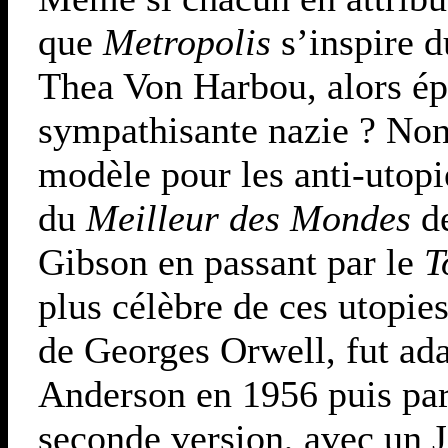
que
Metropolis
s’inspire 
Thea Von Harbou, alors épo
sympathisante nazie ? Non
modèle pour les anti-utopie
du
Meilleur des Mondes
d
Gibson en passant par le
T
plus célèbre de ces utopie
de Georges Orwell, fut ad
Anderson en 1956 puis par
seconde version, avec un 