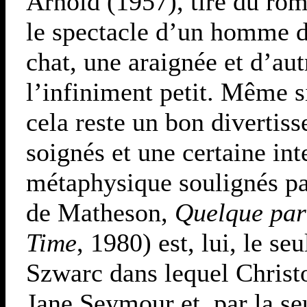
Arnold (1957), tiré du ro
le spectacle d’un homme don
chat, une araignée et d’au
l’infiniment petit. Même si
cela reste un bon divertis
soignés et une certaine int
métaphysique soulignés par
de Matheson,
Quelque par
Time
, 1980) est, lui, le s
Szwarc dans lequel Chris
Jane Seymour et, par la se