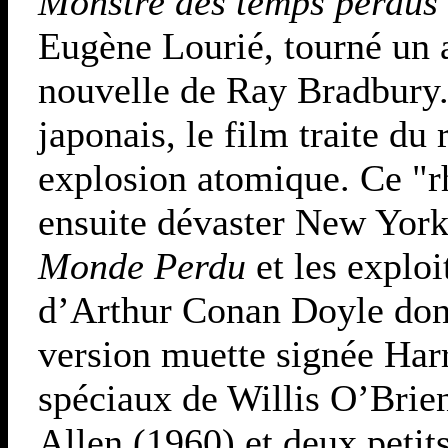
Monstre des temps perdus
Eugène Lourié, tourné un a
nouvelle de Ray Bradbur
japonais, le film traite du
explosion atomique. Ce "r
ensuite dévaster New York
Monde Perdu
et les exploi
d’Arthur Conan Doyle donn
version muette signée Har
spéciaux de Willis O’Brie
Allen (1960) et deux peti