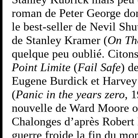
roman de Peter George dont
le best-seller de Nevil Shu
de Stanley Kramer (
On Th
quelque peu oublié. Citon
Point Limite
(
Fail Safe
) d
Eugene Burdick et Harvey
(
Panic in the years zero
, 
nouvelle de Ward Moore o
Chalonges d’après Robert M
guerre froide la fin du mo