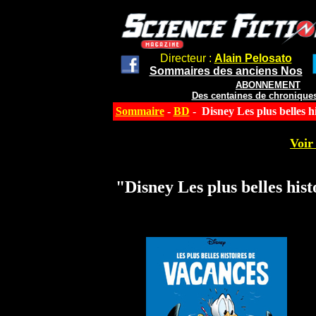
Directeur :
Alain Pelosato
Sommaires des anciens Nos
ABONNEMENT
Des centaines de chroniques
Sommaire
-
BD
- Disney Les plus belles h
Voir 
"Disney Les plus belles his