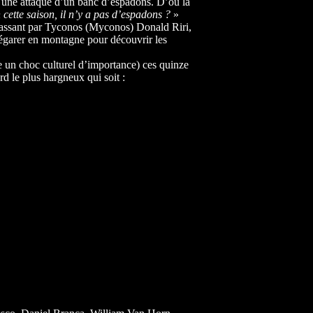
r une attaque d’un banc d’espadons. D’où la
cette saison, il n’y a pas d’espadons ?
»
ssant par Tyconos (Myconos) Donald Riri,
s’égarer en montagne pour découvrir les
e un choc culturel d’importance) ces quinze
rd le plus hargneux qui soit :