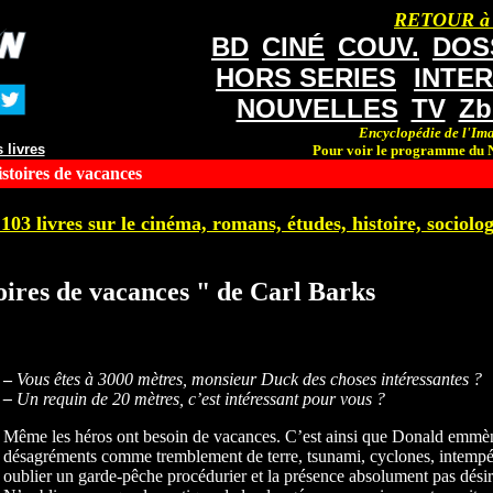
RETOUR à
BD
CINÉ
COUV.
DOS
HORS SERIES
INTE
NOUVELLES
TV
Zb
Encyclopédie de l'Ima
 livres
Pour voir le programme du N
istoires de vacances
103 livres sur le cinéma, romans, études, histoire, sociologi
toires de vacances " de Carl Barks
–
Vous êtes à 3000 mètres, monsieur Duck des choses intéressantes ?
–
Un requin de 20 mètres, c’est intéressant pour vous ?
Même les héros ont besoin de vacances. C’est ainsi que Donald emmèn
désagréments comme tremblement de terre, tsunami, cyclones, intempéri
oublier un garde-pêche procédurier et la présence absolument pas dés