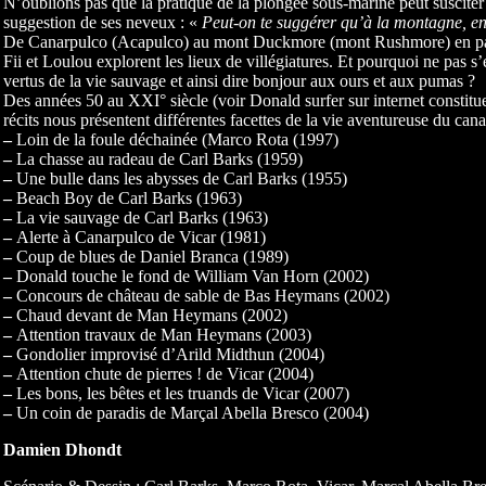
N’oublions pas que la pratique de la plongée sous-marine peut suscite
suggestion de ses neveux : «
Peut-on te suggérer qu’à la montagne, en 
De Canarpulco (Acapulco) au mont Duckmore (mont Rushmore) en pa
Fii et Loulou explorent les lieux de villégiatures. Et pourquoi ne pas 
vertus de la vie sauvage et ainsi dire bonjour aux ours et aux pumas ?
Des années 50 au XXI° siècle (voir Donald surfer sur internet constitu
récits nous présentent différentes facettes de la vie aventureuse du cana
–
Loin de la foule déchainée (Marco Rota (1997)
–
La chasse au radeau de Carl Barks (1959)
–
Une bulle dans les abysses de Carl Barks (1955)
–
Beach Boy de Carl Barks (1963)
–
La vie sauvage de Carl Barks (1963)
–
Alerte à Canarpulco de Vicar (1981)
–
Coup de blues de Daniel Branca (1989)
–
Donald touche le fond de William Van Horn (2002)
–
Concours de château de sable de Bas Heymans (2002)
–
Chaud devant de Man Heymans (2002)
–
Attention travaux de Man Heymans (2003)
–
Gondolier improvisé d’Arild Midthun (2004)
–
Attention chute de pierres ! de Vicar (2004)
–
Les bons, les bêtes et les truands de Vicar (2007)
–
Un coin de paradis de Marçal Abella Bresco (2004)
Damien Dhondt