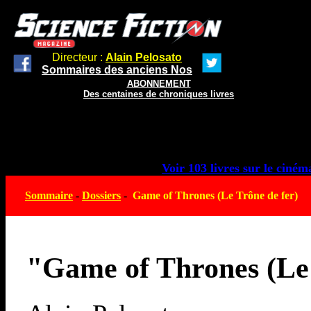
Directeur :
Alain Pelosato
Sommaires des anciens Nos
ABONNEMENT
Des centaines de chroniques livres
Voir 103 livres sur le cinéma
Sommaire
-
Dossiers
-
Game of Thrones (Le Trône de fer)
"Game of Thrones (Le 